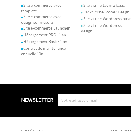
Site e-commerce avec
Site vitrine Ecomiz basic
template
Pack vitrine EcomiZ Design
Site e-commerce avec
Site vitrine Wordpress basi
design sur mesure
Site vitrine Wordpress
Site e-commerce Launcher
design
Hébergement PRO : 1 an
Hébergement Basic : 1 an
Contrat de maintenance
annuelle 10h
NEWSLETTER