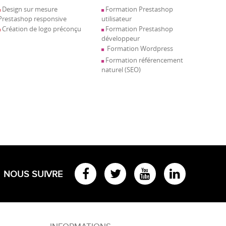
Design sur mesure
Formation Prestashop
Prestashop responsive
utilisateur
Création de logo préconçu
Formation Prestashop
développeur
Formation Wordpress
Formation référencement
naturel (SEO)
NOUS SUIVRE