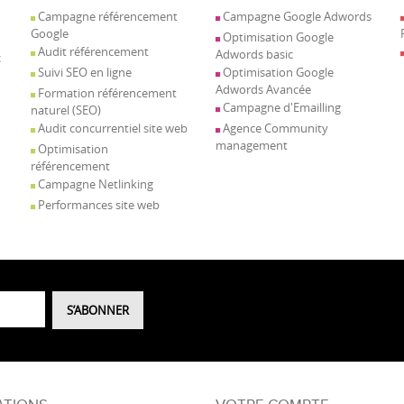
Campagne référencement
Campagne Google Adwords
Google
Optimisation Google
Audit référencement
Adwords basic
c
Suivi SEO en ligne
Optimisation Google
Adwords Avancée
Formation référencement
Campagne d'Emailling
naturel (SEO)
Audit concurrentiel site web
Agence Community
management
Optimisation
référencement
Campagne Netlinking
Performances site web