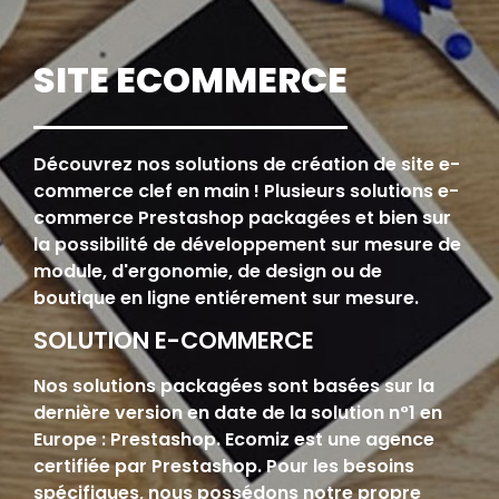
SITE ECOMMERCE
Découvrez nos solutions de création de site e-
commerce clef en main ! Plusieurs solutions e-
commerce Prestashop packagées et bien sur
la possibilité de développement sur mesure de
module, d'ergonomie, de design ou de
boutique en ligne entiérement sur mesure.
SOLUTION E-COMMERCE
Nos solutions packagées sont basées sur la
dernière version en date de la solution n°1 en
Europe : Prestashop. Ecomiz est une agence
certifiée par Prestashop. Pour les besoins
spécifiques, nous possédons notre propre