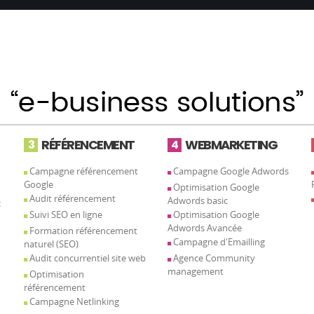
RÉFÉRENCEMENT
WEBMARKETING
3
4
Campagne référencement
Campagne Google Adwords
Google
Optimisation Google
Audit référencement
Adwords basic
c
Suivi SEO en ligne
Optimisation Google
Adwords Avancée
Formation référencement
Campagne d'Emailling
naturel (SEO)
Audit concurrentiel site web
Agence Community
management
Optimisation
référencement
Campagne Netlinking