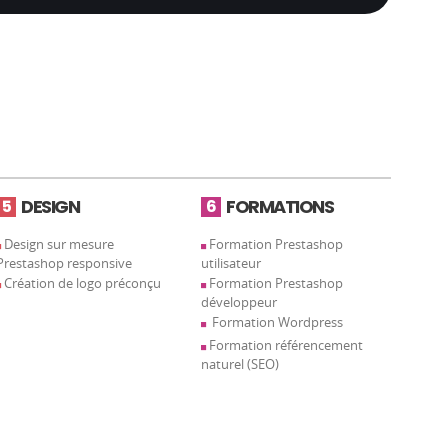
DESIGN
FORMATIONS
5
6
Design sur mesure
Formation Prestashop
Prestashop responsive
utilisateur
Création de logo préconçu
Formation Prestashop
développeur
Formation Wordpress
Formation référencement
naturel (SEO)