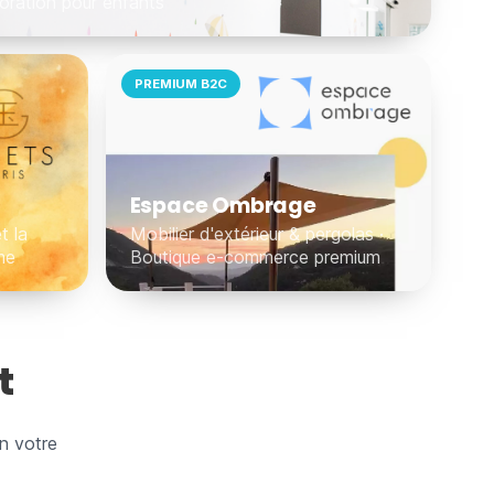
oration pour enfants
PREMIUM B2C
Espace Ombrage
t la
Mobilier d'extérieur & pergolas ·
me
Boutique e-commerce premium
t
on votre