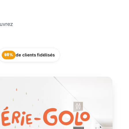
uvrez
98%
de clients fidélisés