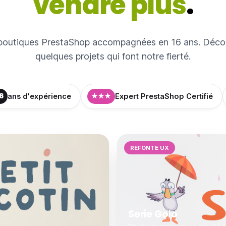
vendre plus
.
boutiques PrestaShop accompagnées en 16 ans. Déco
quelques projets qui font notre fierté.
6
★★★
ans d'expérience
Expert PrestaShop Certifié
REFONTE UX
Serie Golo