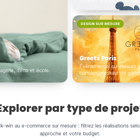
Stickers muraux et de déc
DESIGN SUR MESURE
Greets Paris
Événementiel sur-mesure e
agerie, déco et école.
conciergerie haut de gam
Explorer par type de proje
k-win au e-commerce sur mesure : filtrez les réalisations sel
approche et votre budget.