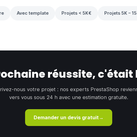
re
Avec template
Projets < 5K€
Projets 5K – 1
Ma Bonne Viande
Grossiste en viande et charcuterie depuis 20 ans
prochaine réussite, c'était 
rivez-nous votre projet : nos experts PrestaShop revien
vers vous sous 24 h avec une estimation gratuite.
Demander un devis gratuit
→