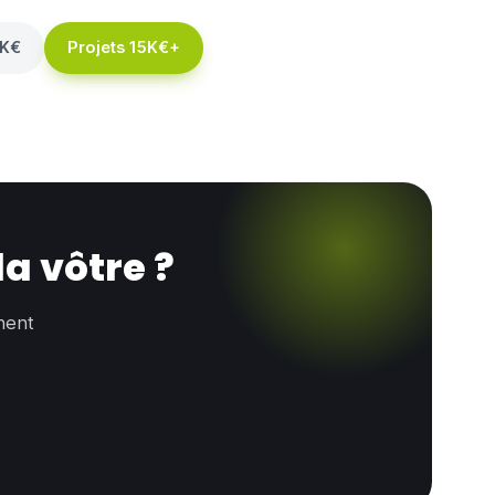
5K€
Projets 15K€+
Sailonet
Conception et fabrication de voile de bateau
la vôtre ?
nent