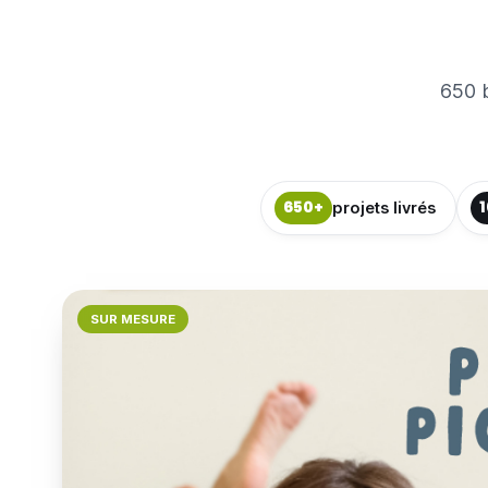
650 
650+
1
projets livrés
SUR MESURE