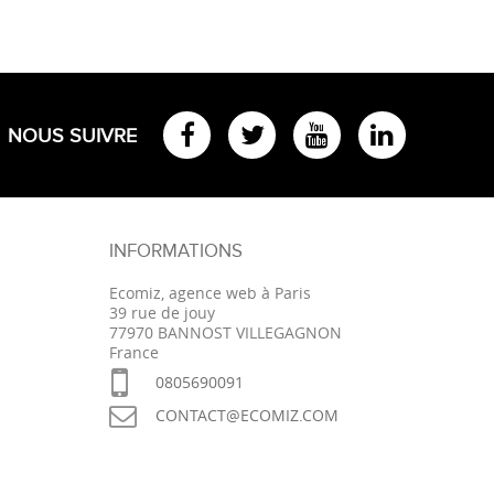
NOUS SUIVRE
INFORMATIONS
Ecomiz, agence web à Paris
39 rue de jouy
77970 BANNOST VILLEGAGNON
France
0805690091
CONTACT@ECOMIZ.COM