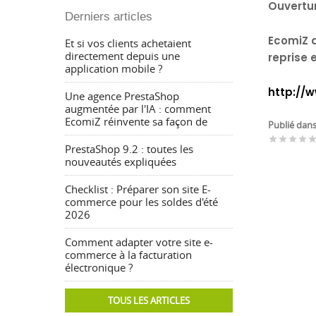
Ouvertur
Derniers articles
EcomiZ a
Et si vos clients achetaient
directement depuis une
reprise 
application mobile ?
http://
Une agence PrestaShop
augmentée par l'IA : comment
EcomiZ réinvente sa façon de
Publié dan
star
star
star
star
sta
PrestaShop 9.2 : toutes les
nouveautés expliquées
Checklist : Préparer son site E-
commerce pour les soldes d'été
2026
Comment adapter votre site e-
commerce à la facturation
électronique ?
TOUS LES ARTICLES