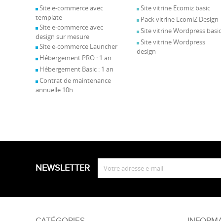
Site e-commerce avec
Site vitrine Ecomiz basic
template
Pack vitrine EcomiZ Design
Site e-commerce avec
Site vitrine Wordpress basi
design sur mesure
Site vitrine Wordpress
Site e-commerce Launcher
design
Hébergement PRO : 1 an
Hébergement Basic : 1 an
Contrat de maintenance
annuelle 10h
NEWSLETTER
CATÉGORIES
INFORM