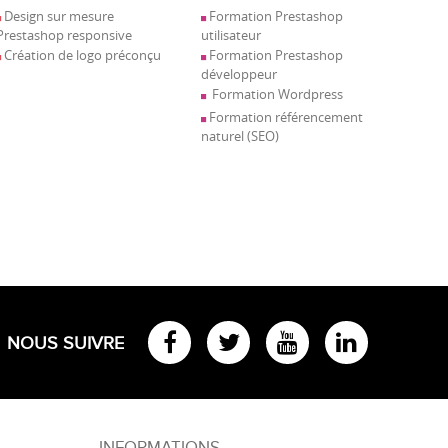
Design sur mesure
Formation Prestashop
Prestashop responsive
utilisateur
Création de logo préconçu
Formation Prestashop
développeur
Formation Wordpress
Formation référencement
naturel (SEO)
NOUS SUIVRE
INFORMATIONS