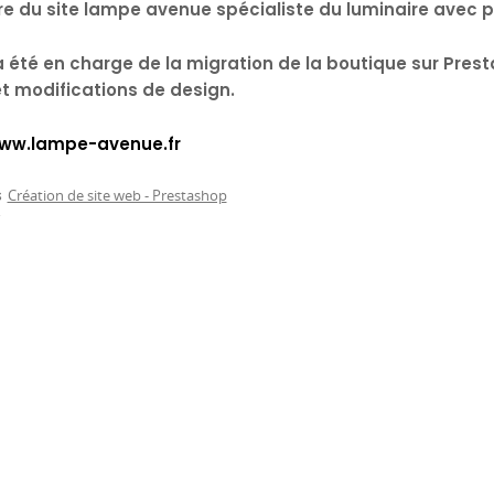
e du site lampe avenue spécialiste du luminaire avec plu
 été en charge de la migration de la boutique sur Pres
et modifications de design.
www.lampe-avenue.fr
s
Création de site web - Prestashop
r