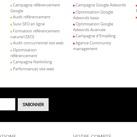
Campagne référencement
Campagne Google Adwords
Google
Optimisation Google
Audit référencement
Adwords basic
c
Suivi SEO en ligne
Optimisation Google
Adwords Avancée
Formation référencement
Campagne d'Emailling
naturel (SEO)
Audit concurrentiel site web
Agence Community
management
Optimisation
référencement
Campagne Netlinking
Performances site web
ATIONS
VOTRE COMPTE