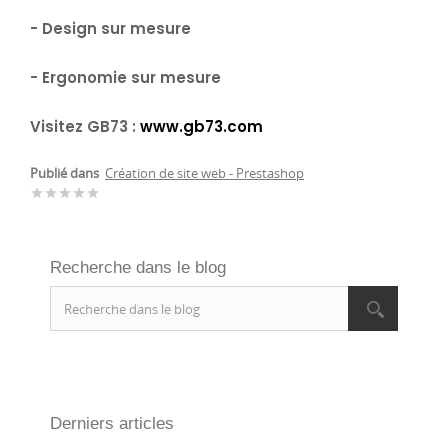
- Design sur mesure
- Ergonomie sur mesure
Visitez GB73 :
www.gb73.com
Publié dans
Création de site web - Prestashop
star
star
star
star
star
Recherche dans le blog
Derniers articles