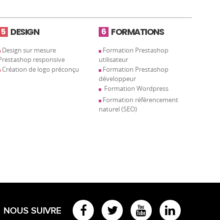
DESIGN
FORMATIONS
5
6
Design sur mesure
Formation Prestashop
Prestashop responsive
utilisateur
Création de logo préconçu
Formation Prestashop
développeur
Formation Wordpress
Formation référencement
naturel (SEO)
NOUS SUIVRE