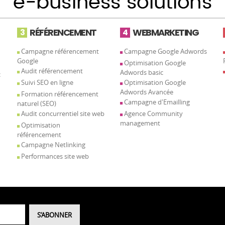
RÉFÉRENCEMENT
WEBMARKETING
3
4
Campagne référencement
Campagne Google Adwords
Google
Optimisation Google
Audit référencement
Adwords basic
c
Suivi SEO en ligne
Optimisation Google
Adwords Avancée
Formation référencement
Campagne d'Emailling
naturel (SEO)
Audit concurrentiel site web
Agence Community
management
Optimisation
référencement
Campagne Netlinking
Performances site web