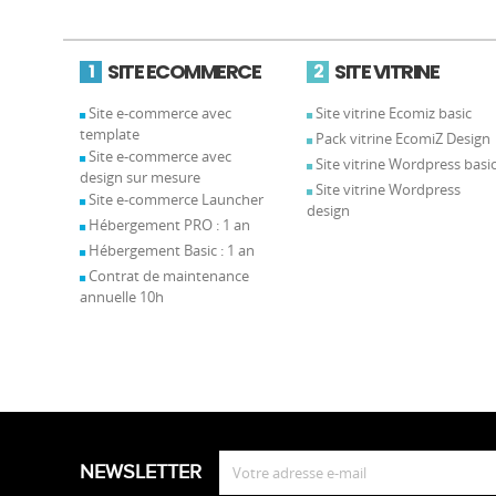
SITE ECOMMERCE
SITE VITRINE
1
2
Site e-commerce avec
Site vitrine Ecomiz basic
template
Pack vitrine EcomiZ Design
Site e-commerce avec
Site vitrine Wordpress basi
design sur mesure
Site vitrine Wordpress
Site e-commerce Launcher
design
Hébergement PRO : 1 an
Hébergement Basic : 1 an
Contrat de maintenance
annuelle 10h
NEWSLETTER