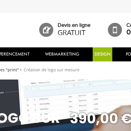
Devis en ligne
C
GRATUIT
0
FERENCEMENT
WEBMARKETING
DESIGN
F
es "print"
Création de logo sur mesure
LOGO SUR
390,00 